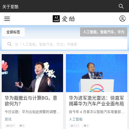
关于爱酷
全部标签
人工智能，智能汽车，华为
华为裁撤云与计算BG，意
华为进军激光雷达：徐直军
欲何为？
揭幕华为汽车产业全面布局
今日议题：华为云如此频繁的调整，
自今年 4 月首次以智能汽车增量部件
意味着什么？ 继1月27日，华为云业
供应商身份参展上海车展，到 5 月成
资讯
人工智能
务做出重大人事调整，任命余承东为
立智能汽车解决方案 BU 为公司旗下
Cloud
的
307
0
711
0