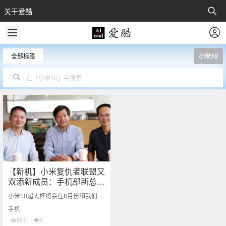
关于爱酷
全部标签
小米10
【新机】小米复仇者联盟又
双添新成员：手机部新总裁
丨小米10超大杯最强快充
小米10超大杯将会在8月份和我们正
组合：120W有线+50W无
式见面，雷军也是在微博上多次预热
手机
线？
新机。根据目前网上曝光的信息：
小米10
501
0