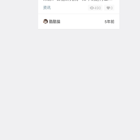
行的是什么?我想，这可少不了“数字
资讯
490
0
转换”、“工业4.0”、“人工智能(AI
酷酷猫
5年前