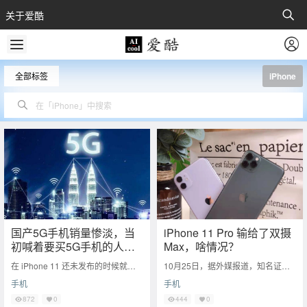
关于爱酷
全部标签
iPhone
国产5G手机销量惨淡，当
iPhone 11 Pro 输给了双摄
初喊着要买5G手机的人都
Max，啥情况？
去买iPhone11了？
在 iPhone 11 还未发布的时候就被
10月25日，据外媒报道，知名证券
爆不支持5G，当时是被各路网友喷
公司罗森布拉特证券公司的分析师Ju
手机
手机
的不行，几乎每一篇关于 iPhone
n Zhang的最新报告称，自9月苹果
发布
872
0
444
0