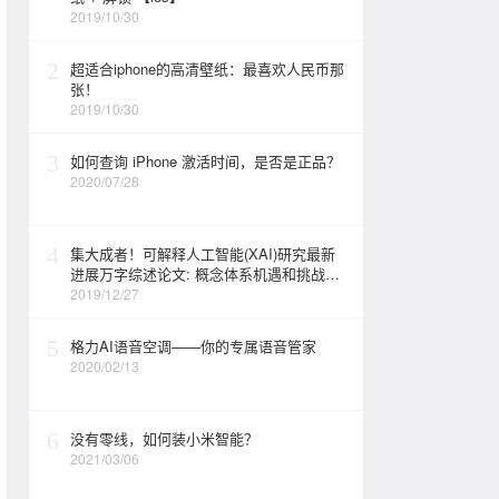
2019/10/30
2
超适合iphone的高清壁纸：最喜欢人民币那
张！
2019/10/30
3
如何查询 iPhone 激活时间，是否是正品？
2020/07/28
4
集大成者！可解释人工智能(XAI)研究最新
进展万字综述论文: 概念体系机遇和挑战—
构建负责任的人工智能
2019/12/27
5
格力AI语音空调——你的专属语音管家
2020/02/13
6
没有零线，如何装小米智能？
2021/03/06