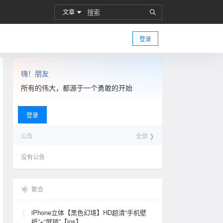
文章
登录
嗨！朋友
所有的伟大，都源于一个勇敢的开始
登录
公告
全部 ❯
没有公告
聚合
1
iPhone立体【黑色幻境】HD超清“手机壁
纸”+“屏锁”【ios】