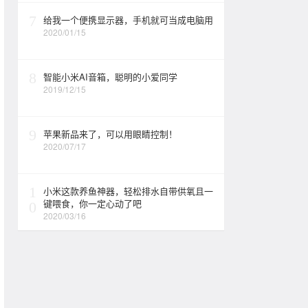
7
给我一个便携显示器，手机就可当成电脑用
2020/01/15
8
智能小米AI音箱，聪明的小爱同学
2019/12/15
9
苹果新品来了，可以用眼睛控制！
2020/07/17
1
小米这款养鱼神器，轻松排水自带供氧且一
键喂食，你一定心动了吧
0
2020/03/16