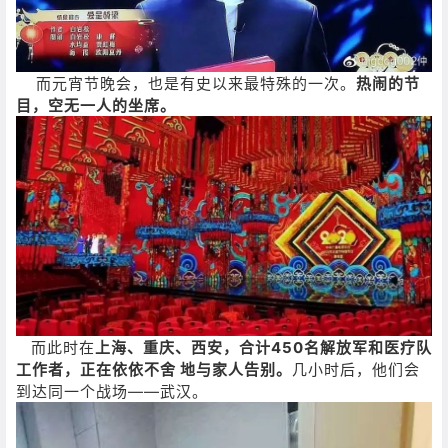
而元宵节晚会，也是有史以来最特殊的一次。
热闹的节
目，空无一人的坐席。
而此时在
上海、重庆、西安，合计450名解放军和医疗队
工作者，正在依依不舍 地与家人告别。
几小时后，他们会
到达同一个战场——武汉。