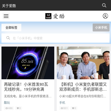
关于爱酷
全部标签
小米手机
再破记录！小米首发80瓦
【新机】小米复仇者联盟又
无线秒充，19分钟充满
双添新成员：手机部新总裁
丨小米10超大杯最强快充
无线充电，是小米手机的传家绝活。
小米10超大杯将会在8月份和我们正
组合：120W有线+50W无
两个月前，小米10至尊纪念版全球
式见面，雷军也是在微博上多次预热
酷玩
手机
线？
首发50瓦无线秒充技术，刷新小米
新机。根据目前网上曝光的信息：
无线领域新纪
小米10
486
0
501
0