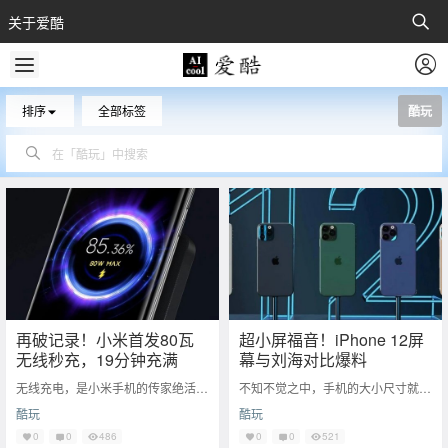
关于爱酷
排序
全部标签
酷玩
再破记录！小米首发80瓦
超小屏福音！iPhone 12屏
无线秒充，19分钟充满
幕与刘海对比爆料
无线充电，是小米手机的传家绝活。
不知不觉之中，手机的大小尺寸就固
两个月前，小米10至尊纪念版全球
定在现有的板砖级别了。虽然大屏看
酷玩
酷玩
首发50瓦无线秒充技术，刷新小米
得爽，但并不是每个用户都是重度用
无线领域新纪
户。对于很多小
0
0
486
0
0
521