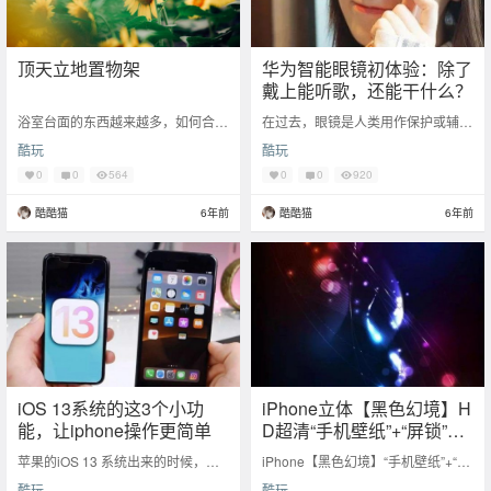
顶天立地置物架
华为智能眼镜初体验：除了
戴上能听歌，还能干什么？
浴室台面的东西越来越多，如何合理
在过去，眼镜是人类用作保护或辅助
运用卫生间有限空间，让台面像新住
眼睛观察的工具，抵挡太阳光我们有
酷玩
酷玩
进来时一样整洁光亮，看看这个置物
墨镜；看不清东西我们有近视镜、老
架能不能帮上忙
花镜。 而在今
0
0
564
0
0
920
酷酷猫
6年前
酷酷猫
6年前
iOS 13系统的这3个小功
iPhone立体【黑色幻境】H
能，让iphone操作更简单
D超清“手机壁纸”+“屏锁”【i
os】
苹果的iOS 13 系统出来的时候，有
iPhone【黑色幻境】“手机壁纸”+“屏
人欢喜更新，有人惆怅更不更新，更
锁”（套配）大全，超清全屏无水印
酷玩
酷玩