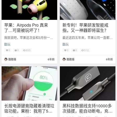
苹果：Airpods Pro 真来
新专利！苹果研发智能戒
了…可是被玩坏了！
指，又一神器即将诞生？
我就说吧，苹果这次会和3月份一
最近这四五年来，苹果公司一直都在
样，偷偷摸摸地把新品直接上架官
研发除了 iPhone、iPad、MacBook
酷玩
酷玩
网，有图为证。 苹果果然在今天凌
之外的穿戴设备，比如早些年就
晨悄悄上架了 Ai
0
0
855
0
0
512
酷酷猫
6年前
酷酷猫
6年前
长按电源键竟隐藏着清理垃
黑科技数据线支持10000多
圾功能，果粉：我用了5年 i
次插拔，能自动断电，充电
Phone 都不知道
快40%