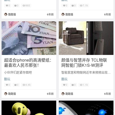
新了的人已经在体验新系统，惆怅的
【ios】 iPhoneX(XR，X
人还在等
0
0
965
0
0
7.1k
酷酷猫
6年前
酷酷猫
6年前
超适合iphone的高清壁纸：
颜值与智慧并存 TCL物联
最喜欢人民币那张！
网智能门锁K1S-W测评
小伙伴们赶紧存图吧
智能家居和物联网近年来频频出现在
我们的视野中，智能门锁作为开启智
酷玩
酷玩
慧生活的“第一步”正开始走进千家万
户。今天，一
0
0
4.4k
0
0
1.1k
酷酷猫
6年前
酷酷猫
6年前