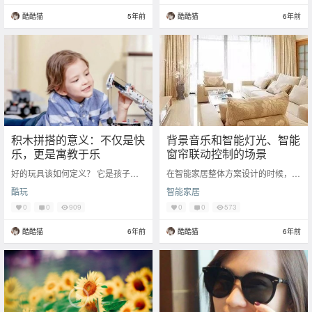
酷酷猫
5年前
酷酷猫
6年前
积木拼搭的意义：不仅是快
背景音乐和智能灯光、智能
乐，更是寓教于乐
窗帘联动控制的场景
好的玩具该如何定义？ 它是孩子梦
在智能家居整体方案设计的时候，要
想的见面礼 是酷炫的贴身玩伴 丰富
考虑和其他功能的融合和搭配，这样
酷玩
智能家居
的积木零件，可以为孩子打开积木世
使用起来更加方便。比如背景音乐系
界的大门，通
统和灯光、窗帘
0
0
909
0
0
573
酷酷猫
6年前
酷酷猫
6年前