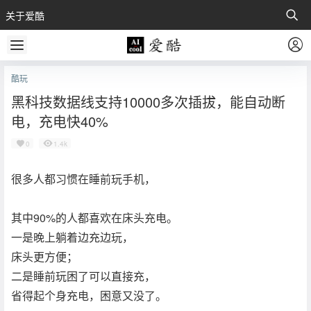
关于爱酷
酷玩
黑科技数据线支持10000多次插拔，能自动断
电，充电快40%
0
1.4k
很多人都习惯在睡前玩手机，
其中90%的人都喜欢在床头充电。
一是晚上躺着边充边玩，
床头更方便；
二是睡前玩困了可以直接充，
省得起个身充电，困意又没了。