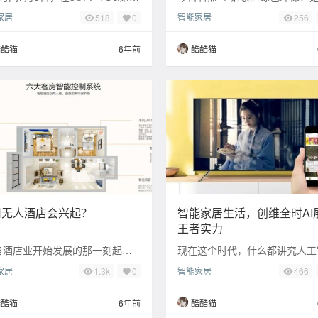
议上，5G R16标准宣布冻结，
今家装首选······ 全铝家具的最
家居
智能家居
518
0
256
着5G第一个演进版本标准正式
就是绿色环保，原因在于现在的
材
酷酷猫
6年前
酷酷猫
何无人酒店会兴起？
智能家居生活，创维全时AI
王者实力
酒店业开始发展的那一刻起至
现在这个时代，什么都讲究人工
，在这段发展历史中，中国的酒
能，家电也不除外。 今时今日
家居
智能家居
1.3k
0
466
发生了翻天覆地的变化。过往如
也创造了自己的AI时代！ 让我
那般
来看看什么
酷酷猫
6年前
酷酷猫