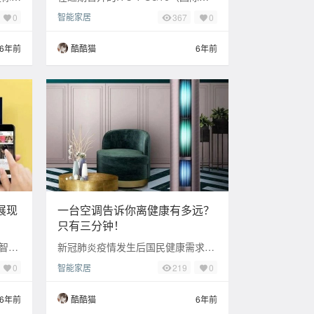
大优点
信联盟第16研究组）会议上，由中国
智能家居
0
367
0
金属
电信、中兴通讯和工信部中国信息通
信研
6年前
酷酷猫
6年前
展现
一台空调告诉你离健康有多远？
只有三分钟！
智
新冠肺炎疫情发生后国民健康需求增
，创维
长 “宅”在家里的人们对空气质量愈加
智能家居
0
219
0
们一起
重视 由此，海信在疫情期间推出了
“开机三
6年前
酷酷猫
6年前