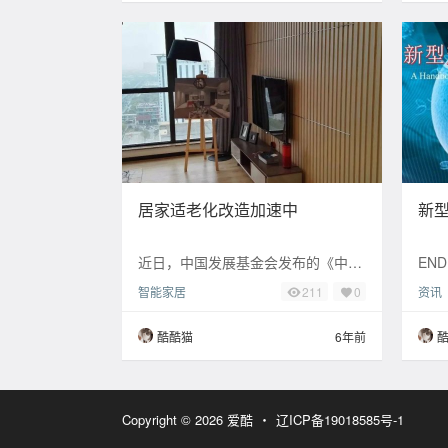
居家适老化改造加速中
新
近日，中国发展基金会发布的《中国
END
发展报告2020：中国人口老龄化的发
智能家居
资讯
211
0
展趋势和政策》称，到2022年左右，
中国6
酷酷猫
6年前
Copyright © 2026
爱酷
・
辽ICP备19018585号-1