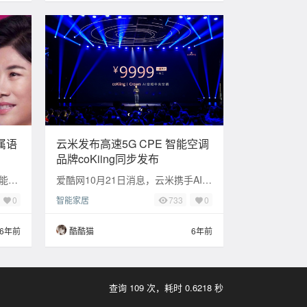
属语
云米发布高速5G CPE 智能空调
品牌coKiing同步发布
能放
爱酷网10月21日消息，云米携手AI科
？如
技家电品牌coKiing，发布了VIoT 5G
智能家居
0
733
0
虑换
CPE(Customer
6年前
酷酷猫
6年前
查询 109 次，耗时 0.6218 秒