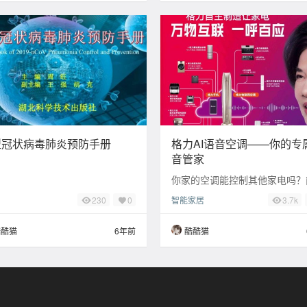
型冠状病毒肺炎预防手册
格力AI语音空调——你的专
音管家
你家的空调能控制其他家电吗？
音乐吗？你喊它一声它会答应吗
智能家居
230
0
3.7k
果都不行，那你的空调确实该考
一换了。当你换
酷酷猫
6年前
酷酷猫