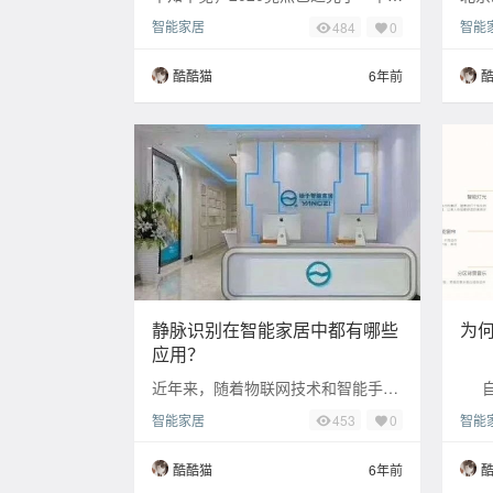
突兀的疫情，混乱的开年，不安的生
次会
智能家居
智能
484
0
活。就像电影《流浪地球》开头说的
标志
那样： “
酷酷猫
6年前
静脉识别在智能家居中都有哪些
为
应用？
近年来，随着物联网技术和智能手机
自
应用的不断升级，尤其在新一轮人工
现在
智能家居
智能
453
0
智能、生物识别、云计算等技术的推
店业
动下，中国智能
客栈
酷酷猫
6年前