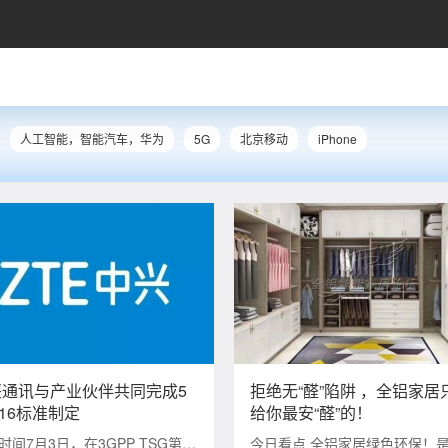
人工智能，智能汽车，华为
5G
北京移动
iPhone
兴通讯与产业伙伴共同完成5
拒绝无“醛”陷阱 ，全铝家居
R16标准制定
给你最安“醛”的！
时间7月3日，在3GPP TSG第88
今日看点 全铝家居绿色环保！