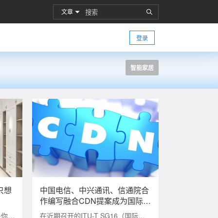
文章
登录
智能家居
只想
中国电信、中兴通讯、信通院合
作编写融合CDN提案成为国际标
准
是你如
在近期召开的ITU-T SG16（国际电