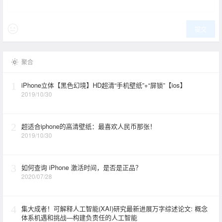
提交
聚合
1
iPhone立体【黑色幻境】HD超清“手机壁纸”+“屏锁”【ios】
2019/10/30
2
超适合iphone的高清壁纸：最喜欢人民币那张！
2019/10/30
3
如何查询 iPhone 激活时间，是否是正品？
2020/07/28
4
集大成者！可解释人工智能(XAI)研究最新进展万字综述论文: 概念
体系机遇和挑战—构建负责任的人工智能