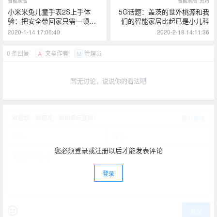
智能家居
智能家居
资讯
小米米兔儿童手表2S上手体
5G话题：盖茨的世外桃源和我
验：把安全带回家只需一顿饭
们的智能家居比起已是小儿科
的钱
2020-1-14 17:06:40
2020-2-18 14:11:36
0 条回复
文章作者
管理员
A
M
暂无讨论，说说你的看法吧
欢迎您，新朋友，感谢参与互动！
确认修改
您必须登录或注册以后才能发表评论
登录
提交