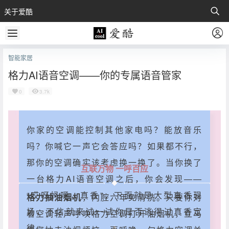
关于爱酷
智能家居
格力AI语音空调——你的专属语音管家
0
3.7k
你家的空调能控制其他家电吗？能放音乐
吗？你喊它一声它会答应吗？如果都不行，
那你的空调确实该考虑换一换了。当你换了
互联万物 一呼百应
一台格力AI语音空调之后，你会发现——
“哎呀妈呀，真香”，下面就是大型真香现
格力抽油烟机
，内腔六年免清洗。只要你对
场，不信就来试一试你是否逃得过真香定
着空调轻声呼唤格力空调打开油烟机，立马
律。
A