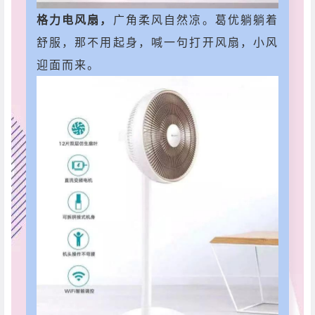
格力电风扇，
广角柔风自然凉。葛优躺躺着
舒服，那不用起身，喊一句打开风扇，小风
迎面而来。