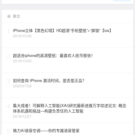
聚合
1
iPhone立体【黑色幻境】HD超清“手机壁纸”+“屏锁”【ios】
2019/10/30
2
超适合iphone的高清壁纸：最喜欢人民币那张！
2019/10/30
3
如何查询 iPhone 激活时间，是否是正品？
2020/07/28
4
集大成者！可解释人工智能(XAI)研究最新进展万字综述论文: 概念
体系机遇和挑战—构建负责任的人工智能
2019/12/27
5
格力AI语音空调——你的专属语音管家