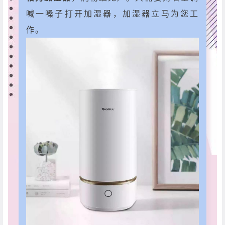
喊一嗓子打开加湿器，加湿器立马为您工
作。