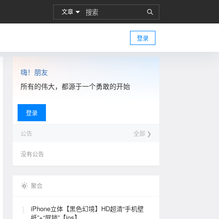
文章
登录
嗨！朋友
所有的伟大，都源于一个勇敢的开始
登录
公告
全部 ❯
没有公告
聚合
1
iPhone立体【黑色幻境】HD超清“手机壁
纸”+“屏锁”【ios】