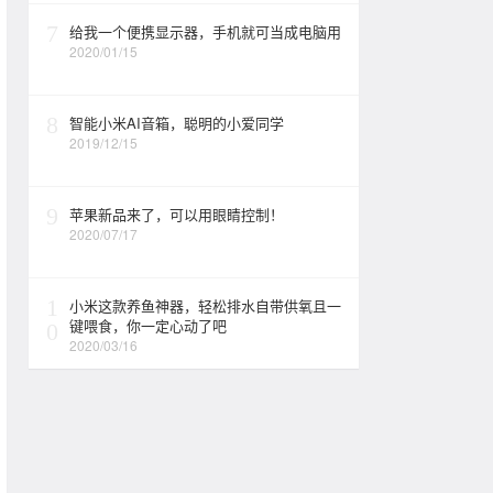
7
给我一个便携显示器，手机就可当成电脑用
2020/01/15
8
智能小米AI音箱，聪明的小爱同学
2019/12/15
9
苹果新品来了，可以用眼睛控制！
2020/07/17
1
小米这款养鱼神器，轻松排水自带供氧且一
键喂食，你一定心动了吧
0
2020/03/16