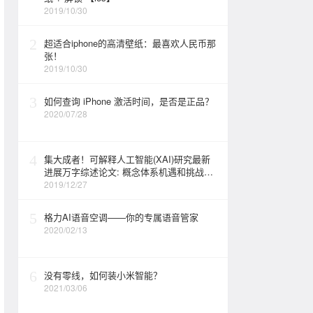
2019/10/30
2
超适合iphone的高清壁纸：最喜欢人民币那
张！
2019/10/30
3
如何查询 iPhone 激活时间，是否是正品？
2020/07/28
4
集大成者！可解释人工智能(XAI)研究最新
进展万字综述论文: 概念体系机遇和挑战—
构建负责任的人工智能
2019/12/27
5
格力AI语音空调——你的专属语音管家
2020/02/13
6
没有零线，如何装小米智能？
2021/03/06