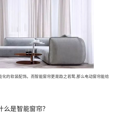
能化的软装配饰。而智能窗帘更是趋之若鹜,那么电动窗帘能给
什么是智能窗帘？