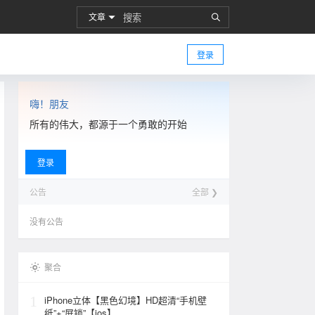
文章
登录
嗨！朋友
所有的伟大，都源于一个勇敢的开始
登录
公告
全部 ❯
没有公告
聚合
1
iPhone立体【黑色幻境】HD超清“手机壁
纸”+“屏锁”【ios】