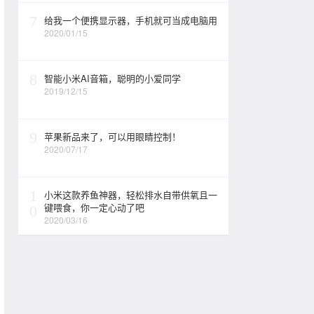
7
给我一个便携显示器，手机就可当成电脑用
2020/01/15
8
智能小米AI音箱，聪明的小爱同学
2019/12/15
9
苹果新品来了，可以用眼睛控制！
2020/07/17
1
小米这款养鱼神器，轻松排水自带供氧且一
键喂食，你一定心动了吧
0
2020/03/16