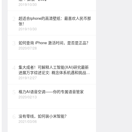
2019/10/30
2
超适合iphone的高清壁纸：最喜欢人民币那
张！
2019/10/30
3
如何查询 iPhone 激活时间，是否是正品？
2020/07/28
4
集大成者！可解释人工智能(XAI)研究最新
进展万字综述论文: 概念体系机遇和挑战—
构建负责任的人工智能
2019/12/27
5
格力AI语音空调——你的专属语音管家
2020/02/13
6
没有零线，如何装小米智能？
2021/03/06