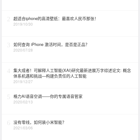
2
超适合iphone的高清壁纸：最喜欢人民币那张！
2019/10/30
3
如何查询 iPhone 激活时间，是否是正品？
2020/07/28
4
集大成者！可解释人工智能(XAI)研究最新进展万字综述论文: 概念
体系机遇和挑战—构建负责任的人工智能
2019/12/27
5
格力AI语音空调——你的专属语音管家
2020/02/13
6
没有零线，如何装小米智能？
2021/03/06