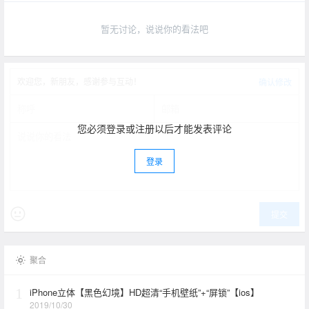
暂无讨论，说说你的看法吧
欢迎您，新朋友，感谢参与互动！
确认修改
您必须登录或注册以后才能发表评论
登录
提交
聚合
1
iPhone立体【黑色幻境】HD超清“手机壁纸”+“屏锁”【ios】
2019/10/30