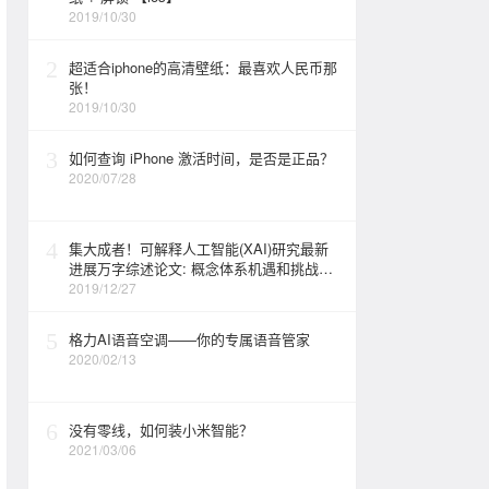
2019/10/30
2
超适合iphone的高清壁纸：最喜欢人民币那
张！
2019/10/30
3
如何查询 iPhone 激活时间，是否是正品？
2020/07/28
4
集大成者！可解释人工智能(XAI)研究最新
进展万字综述论文: 概念体系机遇和挑战—
构建负责任的人工智能
2019/12/27
5
格力AI语音空调——你的专属语音管家
2020/02/13
6
没有零线，如何装小米智能？
2021/03/06