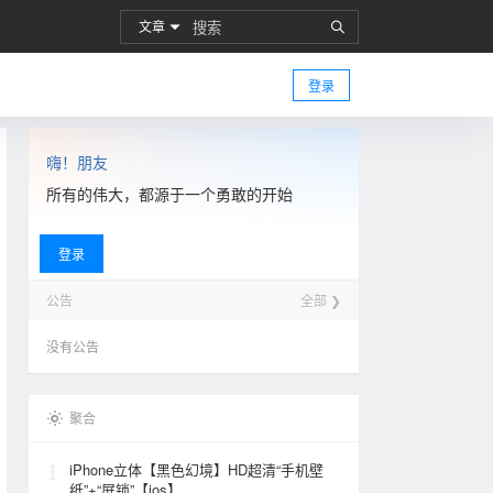
文章
登录
嗨！朋友
所有的伟大，都源于一个勇敢的开始
登录
公告
全部 ❯
没有公告
聚合
1
iPhone立体【黑色幻境】HD超清“手机壁
纸”+“屏锁”【ios】