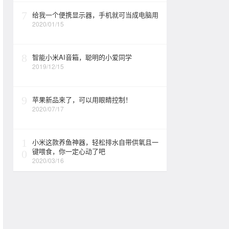
7
给我一个便携显示器，手机就可当成电脑用
2020/01/15
8
智能小米AI音箱，聪明的小爱同学
2019/12/15
9
苹果新品来了，可以用眼睛控制！
2020/07/17
1
小米这款养鱼神器，轻松排水自带供氧且一
键喂食，你一定心动了吧
0
2020/03/16