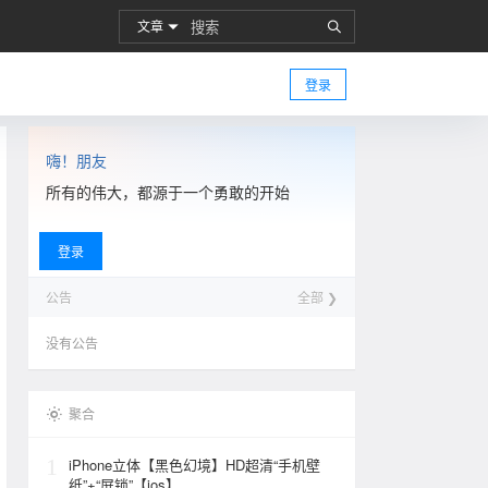
文章
登录
嗨！朋友
所有的伟大，都源于一个勇敢的开始
登录
公告
全部 ❯
没有公告
聚合
1
iPhone立体【黑色幻境】HD超清“手机壁
纸”+“屏锁”【ios】