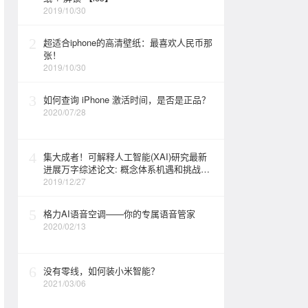
2019/10/30
2
超适合iphone的高清壁纸：最喜欢人民币那
张！
2019/10/30
3
如何查询 iPhone 激活时间，是否是正品？
2020/07/28
4
集大成者！可解释人工智能(XAI)研究最新
进展万字综述论文: 概念体系机遇和挑战—
构建负责任的人工智能
2019/12/27
5
格力AI语音空调——你的专属语音管家
2020/02/13
6
没有零线，如何装小米智能？
2021/03/06