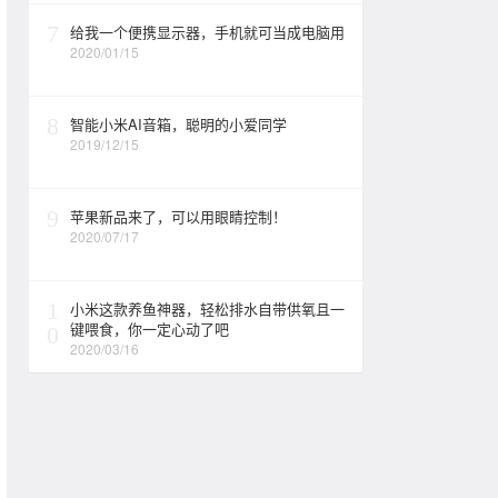
7
给我一个便携显示器，手机就可当成电脑用
2020/01/15
8
智能小米AI音箱，聪明的小爱同学
2019/12/15
9
苹果新品来了，可以用眼睛控制！
2020/07/17
1
小米这款养鱼神器，轻松排水自带供氧且一
键喂食，你一定心动了吧
0
2020/03/16