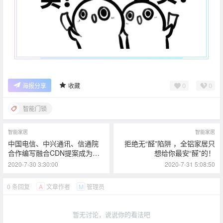
0
0
海报分享
收藏
智能门锁
智能家居
智能家居
中国电信、中兴通讯、信通院
拒绝无“醛”陷阱 ，全铝家居只
合作编写融合CDN提案成为国
想给你最安“醛”的！
际标准
2020-7-30 3:30:00
2020-7-31 5:08:50
0 条回复
文章作者
管理员
A
M
暂无讨论，说说你的看法吧