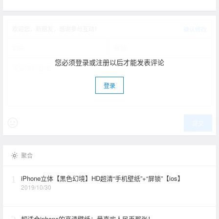
欢迎您，新朋友，感谢参与互动！
确认修改
您必须登录或注册以后才能发表评论
登录
提交
聚合
1
iPhone立体【黑色幻境】HD超清“手机壁纸”+“屏锁”【ios】
2019/10/30
超适合iphone的高清壁纸：最喜欢人民币那张！