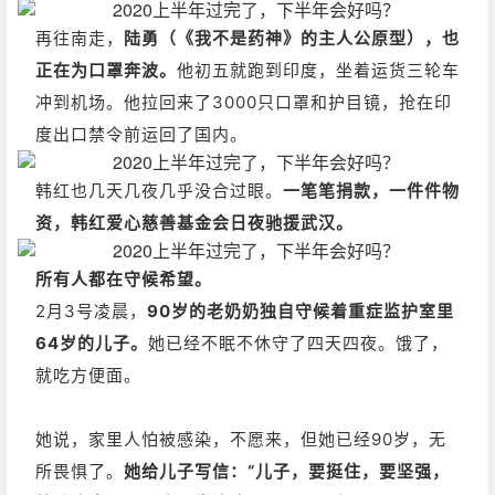
再往南走，
陆勇（《我不是药神》的主人公原型），也
正在为口罩奔波。
他初五就跑到印度，坐着运货三轮车
冲到机场。他拉回来了3000只口罩和护目镜，抢在印
度出口禁令前运回了国内。
韩红也几天几夜几乎没合过眼。
一笔笔捐款，一件件物
资，韩红爱心慈善基金会日夜驰援武汉。
所有人都在守候希望。
2月3号凌晨，
90岁的老奶奶独自守候着重症监护室里
64岁的儿子。
她已经不眠不休守了四天四夜。饿了，
就吃方便面。
她说，家里人怕被感染，不愿来，但她已经90岁，无
所畏惧了。
她给儿子写信：
“儿子，要挺住，要坚强，