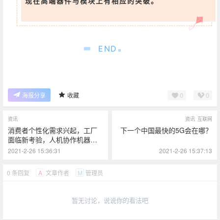
现在高端器件与模块上有相应的突破。
”
END
0
0
海报分享
收藏
资讯
资讯
互联网
消费者个性化需求兴起，工厂
下一个中国最快的5G会在哪？
面临新考验，人机协作机器人
受追捧
2021-2-26 15:36:31
2021-2-26 15:37:13
0 条回复
文章作者
管理员
A
M
暂无讨论，说说你的看法吧