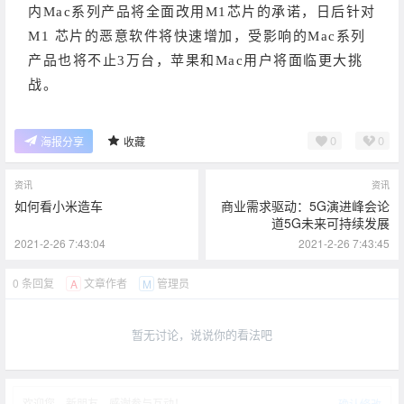
内Mac系列产品将全面改用M1芯片的承诺，日后针对
M1 芯片的恶意软件将快速增加，受影响的Mac系列
产品也将不止3万台，苹果和Mac用户将面临更大挑
战。
0
0
海报分享
收藏
资讯
资讯
如何看小米造车
商业需求驱动：5G演进峰会论
道5G未来可持续发展
2021-2-26 7:43:04
2021-2-26 7:43:45
0 条回复
文章作者
管理员
A
M
暂无讨论，说说你的看法吧
欢迎您，新朋友，感谢参与互动！
确认修改