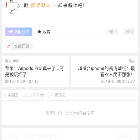
戳
“阅读原文”
一起来解锁吧!
0
0
海报分享
收藏
智能门锁
酷玩
手机
酷玩
苹果：Airpods Pro 真来了...可
超适合iphone的高清壁纸：最
是被玩坏了！
喜欢人民币那张！
2019-10-30 1:37:12
2019-10-30 3:08:27
0 条回复
文章作者
管理员
A
M
暂无讨论，说说你的看法吧
欢迎您，新朋友，感谢参与互动！
确认修改