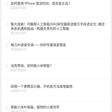
3
如何查询 iPhone 激活时间，是否是正品？
2020/07/28
4
集大成者！可解释人工智能(XAI)研究最新进展万字综述论文: 概念
体系机遇和挑战—构建负责任的人工智能
2019/12/27
5
格力AI语音空调——你的专属语音管家
2020/02/13
6
没有零线，如何装小米智能？
2021/03/06
7
给我一个便携显示器，手机就可当成电脑用
2020/01/15
8
智能小米AI音箱，聪明的小爱同学
2019/12/15