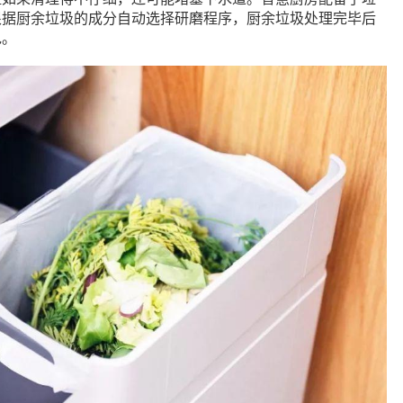
根据厨余垃圾的成分自动选择研磨程序，厨余垃圾处理完毕后
包。