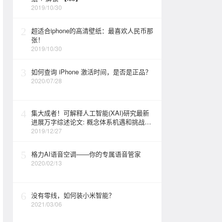
2019/10/30
2
超适合iphone的高清壁纸：最喜欢人民币那
张！
2019/10/30
3
如何查询 iPhone 激活时间，是否是正品？
2020/07/28
4
集大成者！可解释人工智能(XAI)研究最新
进展万字综述论文: 概念体系机遇和挑战—
构建负责任的人工智能
2019/12/27
5
格力AI语音空调——你的专属语音管家
2020/02/13
6
没有零线，如何装小米智能？
2021/03/06