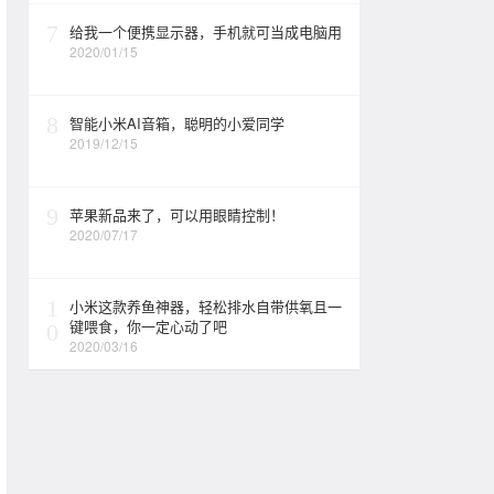
7
给我一个便携显示器，手机就可当成电脑用
2020/01/15
8
智能小米AI音箱，聪明的小爱同学
2019/12/15
9
苹果新品来了，可以用眼睛控制！
2020/07/17
1
小米这款养鱼神器，轻松排水自带供氧且一
键喂食，你一定心动了吧
0
2020/03/16