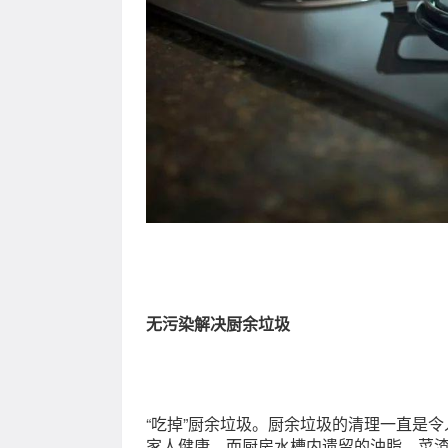
无污染解决厨余垃圾
“吃掉”厨余垃圾。厨余垃圾的清理一直是
家人健康。而厨房水槽内遗留的油脂、菜