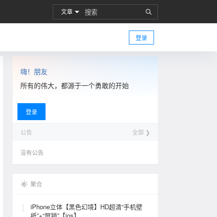
文章
登录
嗨！朋友
所有的伟大，都源于一个勇敢的开始
登录
公告
全部 ❯
没有公告
聚合
1
iPhone立体【黑色幻境】HD超清“手机壁
纸”+“屏锁”【ios】