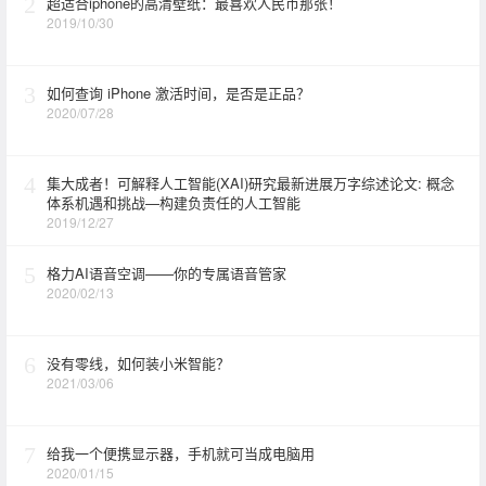
2
超适合iphone的高清壁纸：最喜欢人民币那张！
2019/10/30
3
如何查询 iPhone 激活时间，是否是正品？
2020/07/28
4
集大成者！可解释人工智能(XAI)研究最新进展万字综述论文: 概念
体系机遇和挑战—构建负责任的人工智能
2019/12/27
5
格力AI语音空调——你的专属语音管家
2020/02/13
6
没有零线，如何装小米智能？
2021/03/06
7
给我一个便携显示器，手机就可当成电脑用
2020/01/15