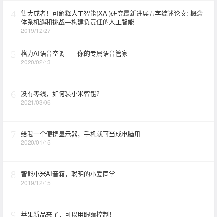
4
集大成者！可解释人工智能(XAI)研究最新进展万字综述论文: 概念
体系机遇和挑战—构建负责任的人工智能
2019/12/27
5
格力AI语音空调——你的专属语音管家
2020/02/13
6
没有零线，如何装小米智能？
2021/03/06
7
给我一个便携显示器，手机就可当成电脑用
2020/01/15
8
智能小米AI音箱，聪明的小爱同学
2019/12/15
9
苹果新品来了，可以用眼睛控制！