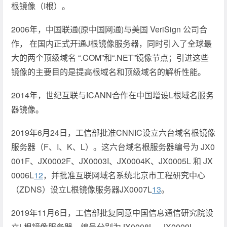
根镜像（I根）。
2006年，中国联通(原中国网通)与美国 VeriSign 公司合
作， 在国内正式开通J根镜像服务器，同时引入了全球最
大的两个顶级域名 “.COM”和“.NET”镜像节点；引进这些
镜像的主要目的是提高根域名和顶级域名的解析性能。
2014年，世纪互联与ICANN合作在中国增设L根域名服务
器镜像。
2019年6月24日，工信部批准CNNIC设立六台域名根镜像
服务器（F、I、K、L）。这六台域名根服务器编号为 JX0
001F、JX0002F、JX0003I、JX0004K、JX0005L 和 JX
0006L
12
，并批准互联网域名系统北京市工程研究中心
（ZDNS）设立L根镜像服务器JX0007L
13
。
2019年11月6日，工信部批复同意中国信息通信研究院设
立L根镜像服务器，编号分别为JX0008L、JX0009L。