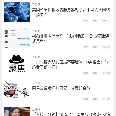
互联网
美国如果把根域名服务器封了，中国会从网络
上消失？
0
0
543
互联网
视频裸聊明码标价，“比心陪练”平台“深夜服务”
涉黄严重
0
0
307
互联网
一口气辟完朋友圈最不要脸的100条谣言！你
妈看了都叫好！
0
0
536
互联网
网易云反矫情神回复，文案超会怼
0
0
681
互联网
【科技三分钟】“2+2=4”，雷军亲自预热小米新