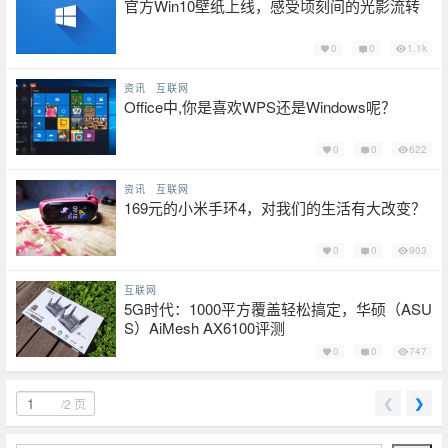
官方Win10壁纸上线，感受顷刻间的光影流转
0
0
1.1k
资讯
互联网
Office中,你是喜欢WPS还是Windows呢？
0
0
622
资讯
互联网
169元的小米手环4，对我们的生活有大改变？
0
0
903
互联网
5G时代：1000平方覆盖轻松搞定，华硕（ASU
S）AiMesh AX6100评测
0
0
747
❮
❯
/2 页