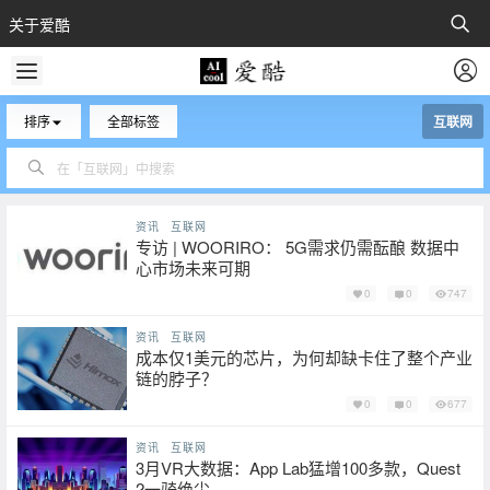
关于爱酷
排序
全部标签
互联网
资讯
互联网
专访 | WOORIRO： 5G需求仍需酝酿 数据中
心市场未来可期
0
0
747
资讯
互联网
成本仅1美元的芯片，为何却缺卡住了整个产业
链的脖子？
0
0
677
资讯
互联网
3月VR大数据：App Lab猛增100多款，Quest
2一骑绝尘