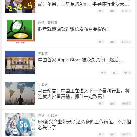
品；苹果、三星竞购Arm，半导体行业变天；
风雨同舟，致敬暴雨中的抗汛“逆行者”
0
0
513
资讯
互联网
躺着就能赚钱？微信发布重要提醒！
0
0
397
互联网
中国首家 Apple Store 被永久关闭，然后…
0
0
1k
互联网
马云预言：中国正在进入下一个暴利行业，将
造就大批量富翁，抓住一定致富！
0
0
696
资讯
互联网
5G新兴产业带来了这么多的工作岗位，不用担
心失业了
0
0
520