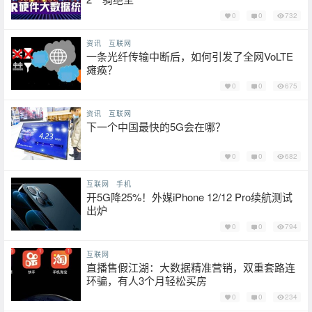
0
0
732
资讯
互联网
一条光纤传输中断后，如何引发了全网VoLTE
瘫痪？
0
0
675
资讯
互联网
下一个中国最快的5G会在哪？
0
0
682
互联网
手机
开5G降25%！外媒iPhone 12/12 Pro续航测试
出炉
0
0
794
互联网
直播售假江湖：大数据精准营销，双重套路连
环骗，有人3个月轻松买房
0
0
234