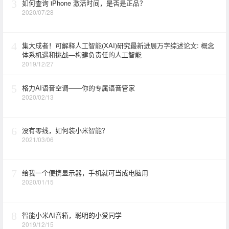
3
如何查询 iPhone 激活时间，是否是正品？
2020/07/28
4
集大成者！可解释人工智能(XAI)研究最新进展万字综述论文: 概念
体系机遇和挑战—构建负责任的人工智能
2019/12/27
5
格力AI语音空调——你的专属语音管家
2020/02/13
6
没有零线，如何装小米智能？
2021/03/06
7
给我一个便携显示器，手机就可当成电脑用
2020/01/15
8
智能小米AI音箱，聪明的小爱同学
2019/12/15