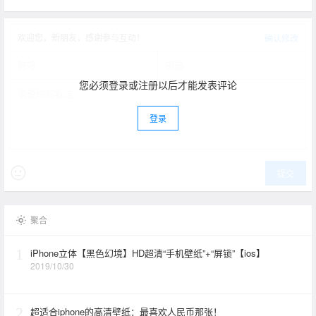
欢迎您，新朋友，感谢参与互动！
确认修改
您必须登录或注册以后才能发表评论
登录
提交
聚合
1
iPhone立体【黑色幻境】HD超清“手机壁纸”+“屏锁”【ios】
2019/10/30
2
超适合iphone的高清壁纸：最喜欢人民币那张！