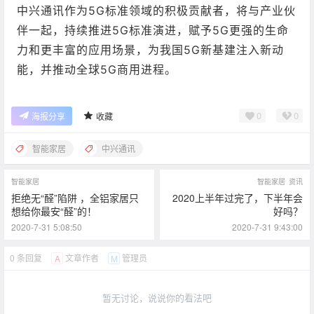
中兴通讯作为5G标准领域的积极贡献者，将与产业伙
伴一起，持续推进5G标准演进，赋予5G更强的生命
力和更丰富的应用场景，为我国5G新基建注入新动
能，并推动全球5G商用进程。
0
0
海报分享
收藏
智能家居
中兴通讯
智能家居
智能家居
资讯
拒绝无“醛”陷阱 ，全铝家居只
2020上半年过完了，下半年会
想给你最安“醛”的！
好吗？
2020-7-31 5:08:50
2020-7-31 9:43:00
0 条回复
文章作者
管理员
A
M
暂无讨论，说说你的看法吧