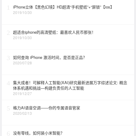
1
iPhone立体【黑色幻境】HD超清“手机壁纸”+“屏锁”【ios】
2019/10/30
2
超适合iphone的高清壁纸：最喜欢人民币那张！
2019/10/30
3
如何查询 iPhone 激活时间，是否是正品？
2020/07/28
4
集大成者！可解释人工智能(XAI)研究最新进展万字综述论文: 概念
体系机遇和挑战—构建负责任的人工智能
2019/12/27
5
格力AI语音空调——你的专属语音管家
2020/02/13
6
没有零线，如何装小米智能？