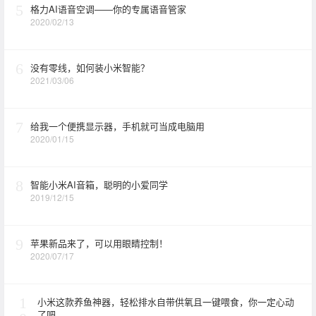
5
格力AI语音空调——你的专属语音管家
2020/02/13
6
没有零线，如何装小米智能？
2021/03/06
7
给我一个便携显示器，手机就可当成电脑用
2020/01/15
8
智能小米AI音箱，聪明的小爱同学
2019/12/15
9
苹果新品来了，可以用眼睛控制！
2020/07/17
1
小米这款养鱼神器，轻松排水自带供氧且一键喂食，你一定心动
了吧