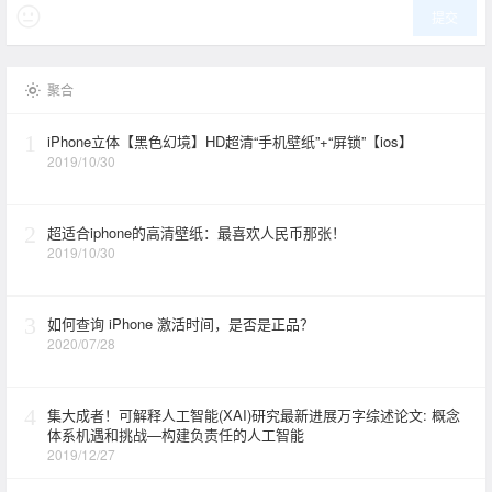
提交
聚合
1
iPhone立体【黑色幻境】HD超清“手机壁纸”+“屏锁”【ios】
2019/10/30
2
超适合iphone的高清壁纸：最喜欢人民币那张！
2019/10/30
3
如何查询 iPhone 激活时间，是否是正品？
2020/07/28
4
集大成者！可解释人工智能(XAI)研究最新进展万字综述论文: 概念
体系机遇和挑战—构建负责任的人工智能
2019/12/27