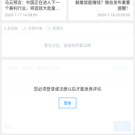
马云预言：中国正在进入下一
躺着就能赚钱？微信发布重要
个暴利行业，将造就大批量富
提醒！
翁，抓住一定致富！
2020-7-17 14:08:00
2020-7-18 20:00:50
0 条回复
文章作者
管理员
A
M
暂无讨论，说说你的看法吧
欢迎您，新朋友，感谢参与互动！
确认修改
您必须登录或注册以后才能发表评论
登录
提交