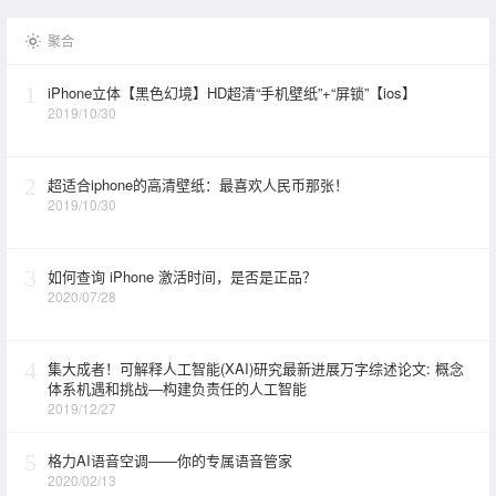
聚合
1
iPhone立体【黑色幻境】HD超清“手机壁纸”+“屏锁”【ios】
2019/10/30
2
超适合iphone的高清壁纸：最喜欢人民币那张！
2019/10/30
3
如何查询 iPhone 激活时间，是否是正品？
2020/07/28
4
集大成者！可解释人工智能(XAI)研究最新进展万字综述论文: 概念
体系机遇和挑战—构建负责任的人工智能
2019/12/27
5
格力AI语音空调——你的专属语音管家
2020/02/13