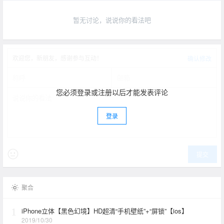
Pad Pro、iPad (第五代或更新机型)、iPad Air (第三代)、iP
ad mini (第五代)。；免费镌刻服务仅于 Apple Store 在线商
暂无讨论，说说你的看法吧
店及 Apple 官方微信提供。
欢迎您，新朋友，感谢参与互动！
确认修改
您必须登录或注册以后才能发表评论
登录
提交
聚合
1
iPhone立体【黑色幻境】HD超清“手机壁纸”+“屏锁”【ios】
2019/10/30