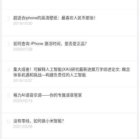
2
超适合iphone的高清壁纸：最喜欢人民币那张！
2019/10/30
3
如何查询 iPhone 激活时间，是否是正品？
2020/07/28
4
集大成者！可解释人工智能(XAI)研究最新进展万字综述论文: 概念
体系机遇和挑战—构建负责任的人工智能
2019/12/27
5
格力AI语音空调——你的专属语音管家
2020/02/13
6
没有零线，如何装小米智能？
2021/03/06