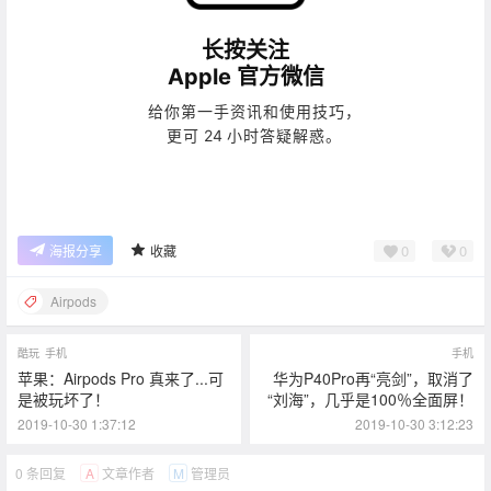
的耳朵，一直戴着都舒服。 音质 加入了自适应均衡功能，
可根据你的耳形 以每秒 200 次的频率持续优化音频。 高动
长按关注
态范围放大器， 为你呈现纯净清澈的声音。 性能与设计 外
Apple
官方微信
形小巧，却满载先进技术。以 H1 芯片为例， 它从主动降
噪、音质到 Siri，承包了 AirPods Pro 的各种绝活。 力度感
给你第一手资讯和使用技巧，
应器，让你一手搞定各种操作； 抗汗抗水，陪你运动不
24
更可
小时答疑解惑。
止； 加大的麦克风网状声孔，风中通话也清晰。 还有你熟
悉的 简单配对、超长续航、无线充电、 音频共享、免费镌
刻等等， 一样都没落下。 立即来一副 > 没看够的点这里 >
现在就到留言区飙升你的噪音吧！ 那里不降噪。 全系列，
0
0
海报分享
收藏
各有妙处。 1. AirPods Pro 可抗汗抗水，适合各种非水上运
动和活动，在受控实验室条件下测试，其效果在 IEC 60529
Airpods
标准下达到 IPX4 级别。抗汗抗水功能并非永久有效，防护
性能可能会因日常磨损而下降。请勿为潮湿状态下的 AirPo
ds Pro 充电；请参阅 https://support.apple.com/zh-cn/HT21
酷玩
手机
手机
0711 了解清洁和干燥说明。充电盒不具备抗汗抗水功能。
苹果：Airpods Pro 真来了...可
华为P40Pro再“亮剑”，取消了
是被玩坏了！
“刘海”，几乎是100％全面屏！
2. 标配无线充电盒，无线充电器需另行购买；音频共享功
能支持安装有最新版本 iOS 的 iPhone 8 或更新机型、iPo
2019-10-30 1:37:12
2019-10-30 3:12:23
d touch (第七代)；安装有最新版本 iPadOS 的 12.9 英寸 iP
ad Pro (第二代或更新机型)、11 英寸 iPad Pro、10.5 英寸 i
0 条回复
文章作者
管理员
A
M