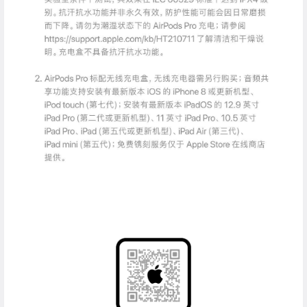
AirPods Pro 面世， 带来了主动降噪、 通透模式、可选耳
塞， 妙得不同凡响。 降噪 把主动降噪带到小小的入耳式耳
机里。 内向式和外向式麦克风会检测各向噪音声波， AirPo
ds Pro 再以相应的抗噪声波去抵消， 让你尽情沉浸在音乐
里， 把喧嚣世界关在耳外。 通透模式， 自然引入更多环境
声， 让耳朵重新听见身边的世界。 在街上边走边听更安
心， 连地铁报站也不担心错过。 舒适 柔软的硅胶耳塞，独
特的内部锥形设计， 标配三种尺寸随你选， 更好地贴合你