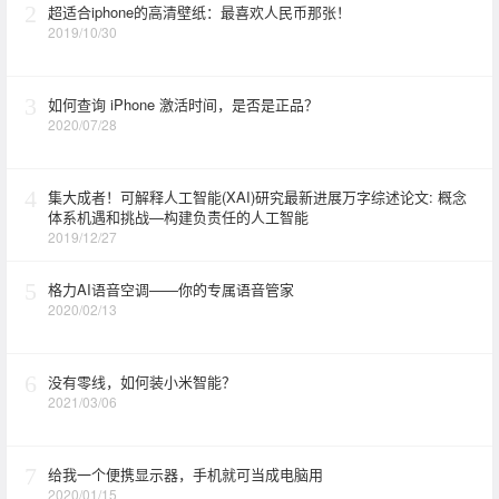
2
超适合iphone的高清壁纸：最喜欢人民币那张！
2019/10/30
3
如何查询 iPhone 激活时间，是否是正品？
2020/07/28
4
集大成者！可解释人工智能(XAI)研究最新进展万字综述论文: 概念
体系机遇和挑战—构建负责任的人工智能
2019/12/27
5
格力AI语音空调——你的专属语音管家
2020/02/13
6
没有零线，如何装小米智能？
2021/03/06
7
给我一个便携显示器，手机就可当成电脑用
2020/01/15