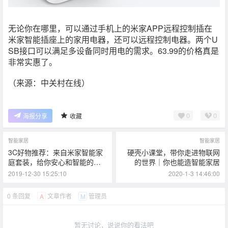
无论你在哪里，可以通过手机上的米家APP远程控制插在
米家智能插座上的家用电器，还可以远程控制电器。两个U
SB接口可以满足多设备同时用电的需求。63.99的价格真是
非常实惠了。
（来源：中关村在线）
0
0
海报分享
收藏
智能家居
智能家居
3C好物推荐：来自米家智能家
硬壳小课堂，带你走进物联网
庭套装，给你安心和智能的产
的世界｜你也能造智能家居
品体验
2019-12-30 15:25:10
2020-1-3 14:46:00
0 条回复
文章作者
管理员
A
M
暂无讨论，说说你的看法吧