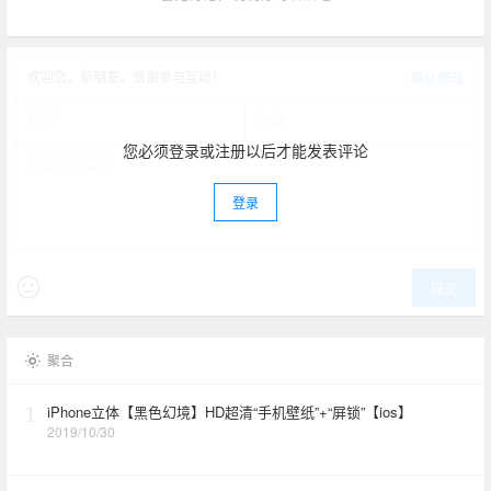
欢迎您，新朋友，感谢参与互动！
确认修改
您必须登录或注册以后才能发表评论
登录
提交
聚合
1
iPhone立体【黑色幻境】HD超清“手机壁纸”+“屏锁”【ios】
2019/10/30