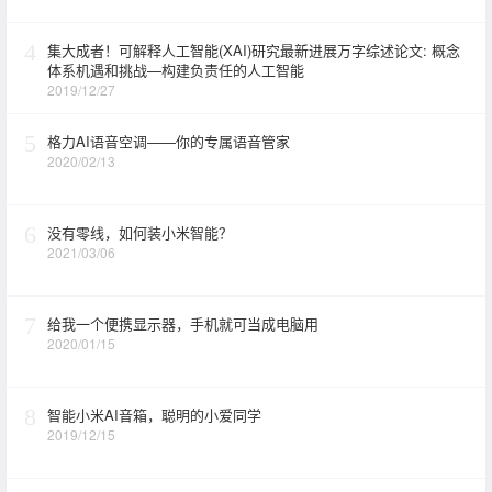
4
集大成者！可解释人工智能(XAI)研究最新进展万字综述论文: 概念
体系机遇和挑战—构建负责任的人工智能
2019/12/27
5
格力AI语音空调——你的专属语音管家
2020/02/13
6
没有零线，如何装小米智能？
2021/03/06
7
给我一个便携显示器，手机就可当成电脑用
2020/01/15
8
智能小米AI音箱，聪明的小爱同学
2019/12/15