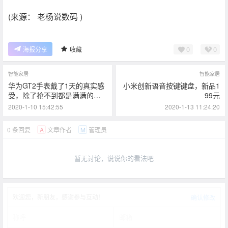
(来源： 老杨说数码 )
0
0
海报分享
收藏
智能家居
智能家居
华为GT2手表戴了1天的真实感
小米创新语音按键键盘，新品1
受，除了抢不到都是满满的优
99元
点！
2020-1-10 15:42:55
2020-1-13 11:24:20
0 条回复
文章作者
管理员
A
M
暂无讨论，说说你的看法吧
欢迎您，新朋友，感谢参与互动！
确认修改