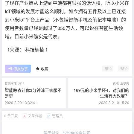
了现在产业链从上游到中端都有很强的话语权，所以小米在
IoT领域的发展才能这么顺利。如今拥有五件及以上已连接
到小米IoT平台上产品（不包括智能手机及笔记本电脑）的
使用者数量已经是超过了350万人，可以说在智能生活领
域，目前小米确实是代表。
（来源： 科技楠楠 ）
0
0
海报分享
收藏
智能家居
资讯
资讯
互联网
智能晾衣让你3分钟晾干衣服不
169元的小米手环4，对我们的
是梦
生活有大改变？
2020-2-29 13:32:41
2020-3-2 10:15:20
0 条回复
文章作者
管理员
A
M
暂无讨论，说说你的看法吧