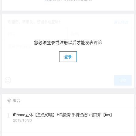
欢迎您，新朋友，感谢参与互动！
确认修改
您必须登录或注册以后才能发表评论
登录
提交
聚合
1
iPhone立体【黑色幻境】HD超清“手机壁纸”+“屏锁”【ios】
2019/10/30