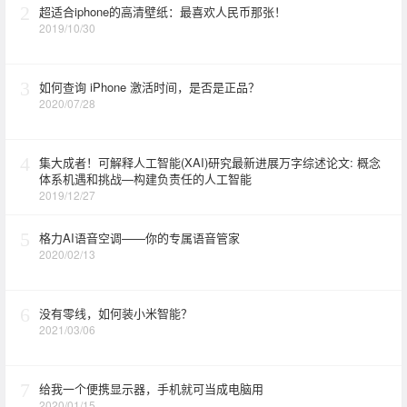
2
超适合iphone的高清壁纸：最喜欢人民币那张！
2019/10/30
3
如何查询 iPhone 激活时间，是否是正品？
2020/07/28
4
集大成者！可解释人工智能(XAI)研究最新进展万字综述论文: 概念
体系机遇和挑战—构建负责任的人工智能
2019/12/27
5
格力AI语音空调——你的专属语音管家
2020/02/13
6
没有零线，如何装小米智能？
2021/03/06
7
给我一个便携显示器，手机就可当成电脑用
2020/01/15