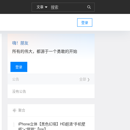
文章
登录
嗨！朋友
所有的伟大，都源于一个勇敢的开始
登录
公告
全部 ❯
没有公告
聚合
1
iPhone立体【黑色幻境】HD超清“手机壁
纸”+“屏锁”【ios】