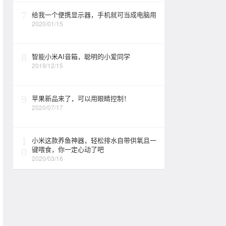
7
给我一个便携显示器，手机就可当成电脑用
2020/01/15
8
智能小米AI音箱，聪明的小爱同学
2019/12/15
9
苹果新品来了，可以用眼睛控制！
2020/07/17
1
小米这款养鱼神器，轻松排水自带供氧且一
键喂食，你一定心动了吧
0
2020/03/16