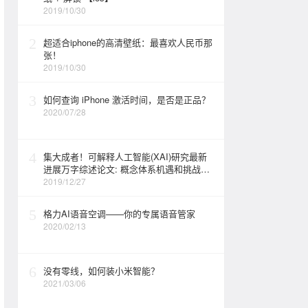
2019/10/30
2
超适合iphone的高清壁纸：最喜欢人民币那
张！
2019/10/30
3
如何查询 iPhone 激活时间，是否是正品？
2020/07/28
4
集大成者！可解释人工智能(XAI)研究最新
进展万字综述论文: 概念体系机遇和挑战—
构建负责任的人工智能
2019/12/27
5
格力AI语音空调——你的专属语音管家
2020/02/13
6
没有零线，如何装小米智能？
2021/03/06